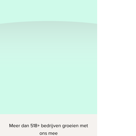
Vaste lage tarieven
2-3 dagen levertijd
Veel ervaring
Start nu
Meer dan 518+ bedrijven groeien met
ons mee