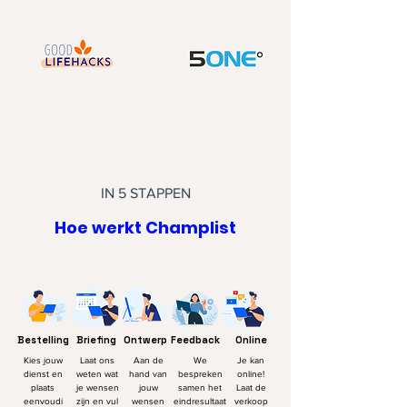
IN 5 STAPPEN
Hoe werkt Champlist
Bestelling
Briefing
Ontwerp
Feedback
Online
Kies jouw
Laat ons
Aan de
We
Je kan
dienst en
weten wat
hand van
bespreken
online!
plaats
je wensen
jouw
samen het
Laat de
eenvoudi
zijn en vul
wensen
eindresultaat
verkoop