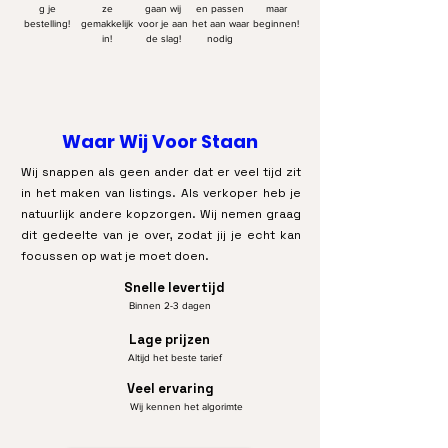
g je
ze
gaan wij
en passen
maar
bestelling!
gemakkelijk
voor je aan
het aan waar
beginnen!
in!
de slag!
nodig
Waar Wij Voor Staan
Wij snappen als geen ander dat er veel tijd zit
in het maken van listings. Als verkoper heb je
natuurlijk andere kopzorgen. Wij nemen graag
dit gedeelte van je over, zodat jij je echt kan
focussen op wat je moet doen.
Snelle levertijd
Binnen 2-3 dagen
Lage prijzen
Altijd het beste tarief
Veel ervaring
Wij kennen het algorimte